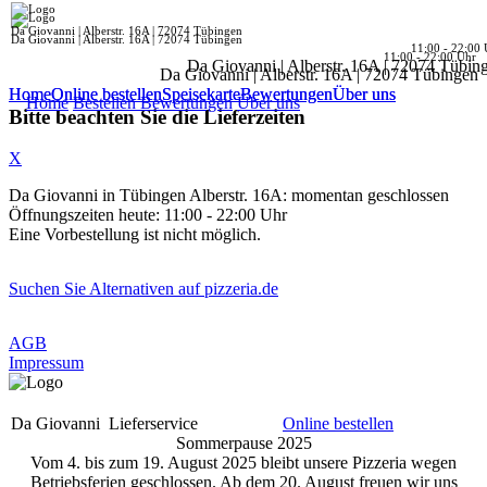
Da Giovanni | Alberstr. 16A | 72074 Tübingen
Da Giovanni | Alberstr. 16A | 72074 Tübingen
11:00 - 22:00 
11:00 - 22:00 Uhr
Da Giovanni | Alberstr. 16A | 72074 Tübin
Da Giovanni | Alberstr. 16A | 72074 Tübingen
Home
Home
Online bestellen
Online bestellen
Speisekarte
Speisekarte
Bewertungen
Bewertungen
Über uns
Über uns
Home
Bestellen
Bewertungen
Über uns
Bitte beachten Sie die Lieferzeiten
X
Da Giovanni in Tübingen Alberstr. 16A: momentan geschlossen
Öffnungszeiten heute: 11:00 - 22:00 Uhr
Eine Vorbestellung ist nicht möglich.
Suchen Sie Alternativen auf pizzeria.de
AGB
Impressum
Da Giovanni
Lieferservice
Online bestellen
Sommerpause 2025
Vom 4. bis zum 19. August 2025 bleibt unsere Pizzeria wegen
Betriebsferien geschlossen. Ab dem 20. August freuen wir uns